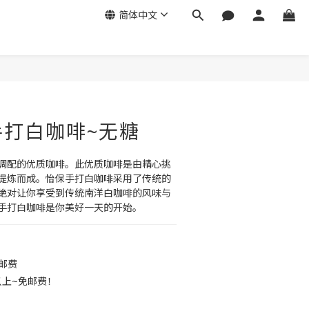
简体中文
立即购买
手打白咖啡~无糖
调配的优质咖啡。此优质咖啡是由精心挑
提炼而成。怡保手打白咖啡采用了传统的
绝对让你享受到传统南洋白咖啡的风味与
手打白咖啡是你美好一天的开始。
免邮费
以上~免邮费！