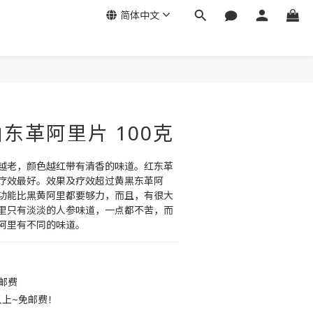
简体中文
立即购买
东革阿里片 100克
越老，颜色越红带有清香的味道。红东革
疗效最好。效果及疗效超过黄黑东革阿
功能比黑黄阿里都要够力，而且，有很大
里只有淡淡的人参味道，一点都不苦，而
阿里有不同的味道。
免邮费
以上~免邮费！