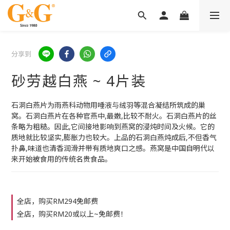
分享到
砂劳越白燕 ~ 4片装
石洞白燕片为雨燕科动物用唾液与绒羽等混合凝结所筑成的巢
窝。石洞白燕片在各种官燕中,最嫩,比较不耐火。石洞白燕片的丝
条略为粗糙。因此,它间接地影响到燕窝的浸炖时间及火候。它的
质地就比较坚实,膨胀力也较大。上品的石洞白燕炖成后,不但香气
扑鼻,味道也清香润滑并带有质地爽口之感。燕窝是中国自明代以
来开始被食用的传统名贵食品。
全店，购买RM294免邮费
全店，购买RM20或以上~免邮费！