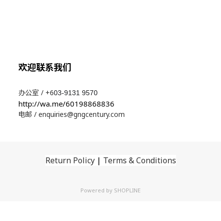
欢迎联系我们
办公室 / +6
03-9131 9570
http://wa.me/60198868836
电邮 / enquiries@gngcentury.com
Return Policy
|
Terms & Conditions
Powered by
SHOPLINE
立即购买