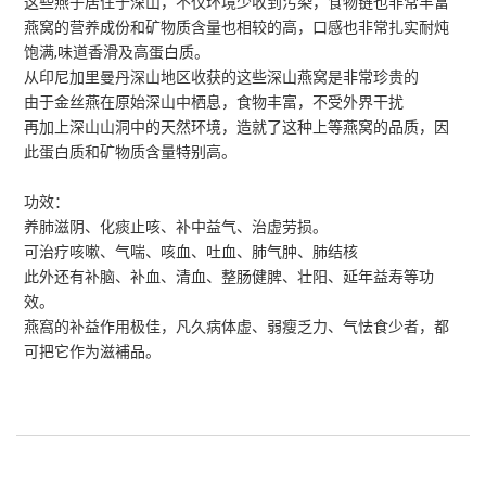
这些燕子居住于深山，不仅环境少收到污染，食物链也非常丰富
燕窝的营养成份和矿物质含量也相较的高，口感也非常扎实耐炖
饱满,味道香滑及高蛋白质。
从印尼加里曼丹深山地区收获的这些深山燕窝是非常珍贵的
由于金丝燕在原始深山中栖息，食物丰富，不受外界干扰
再加上深山山洞中的天然环境，造就了这种上等燕窝的品质，因
此蛋白质和矿物质含量特别高。
功效：
养肺滋阴、化痰止咳、补中益气、治虚劳损。
可治疗咳嗽、气喘、咳血、吐血、肺气肿、肺结核
此外还有补脑、补血、清血、整肠健脾、壮阳、延年益寿等功
效。
燕窩的补益作用极佳，凡久病体虚、弱瘦乏力、气怯食少者，都
可把它作为滋補品。