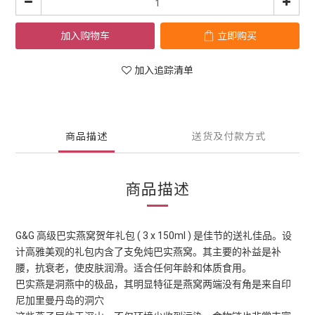
加入购物车
立即购买
加入追踪清单
商品描述
送货及付款方式
商品描述
G&G 高级巴实燕窝贺年礼包 ( 3 x 150ml ) 是佳节的送礼佳品。设
计高雅美观的礼包内含了支免炖巴实燕窝。其主要的补益是补
腰，抗衰老，使皮肤润滑。适合任何年龄和体质食用。
巴实燕是洞燕中的极品，其明显特征是燕窝两端没有角是来自印
尼加里曼丹岛的洞穴